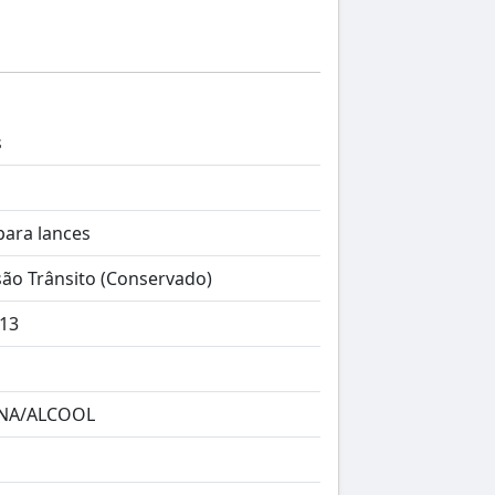
s
para lances
ão Trânsito (Conservado)
13
NA/ALCOOL