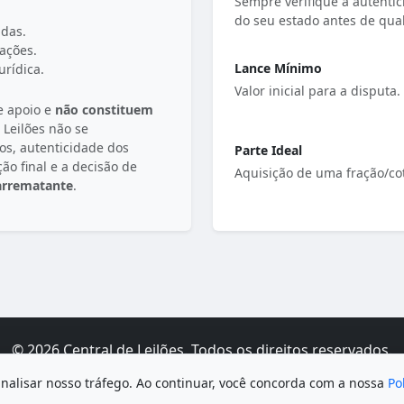
Sempre verifique a autentici
do seu estado antes de qual
das.
ações.
Lance Mínimo
urídica.
Valor inicial para a disputa.
e apoio e
não constituem
e Leilões não se
ros, autenticidade dos
Parte Ideal
ção final e a decisão de
Aquisição de uma fração/c
 arrematante
.
© 2026 Central de Leilões. Todos os direitos reservados.
Termos de Uso
|
Política de Privacidade
|
Sobre / Contato
analisar nosso tráfego. Ao continuar, você concorda com a nossa
Po