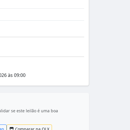
026 às 09:00
idar se este leilão é uma boa
ap
Comparar na OLX