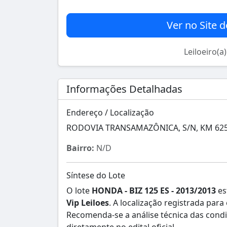
Ver no Site d
Leiloeiro(a
Informações Detalhadas
Endereço / Localização
RODOVIA TRANSAMAZÔNICA, S/N, KM 625, 
Bairro:
N/D
Síntese do Lote
O lote
HONDA - BIZ 125 ES - 2013/2013
es
Vip Leiloes
. A localização registrada par
Recomenda-se a análise técnica das cond
diretamente no edital oficial.