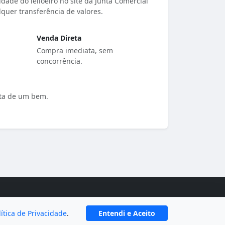
dade do leiloeiro no site da Junta Comercial
quer transferência de valores.
Venda Direta
Compra imediata, sem
concorrência.
ota de um bem.
lítica de Privacidade
.
Entendi e Aceito