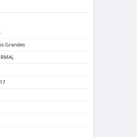
s
ios Grandes
ORMAL
17