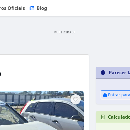
ros Oficiais
Blog
PUBLICIDADE
O
Parecer I
Entrar para
Calculad