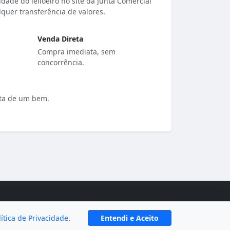
dade do leiloeiro no site da Junta Comercial
quer transferência de valores.
Venda Direta
Compra imediata, sem
concorrência.
ota de um bem.
lítica de Privacidade
.
Entendi e Aceito