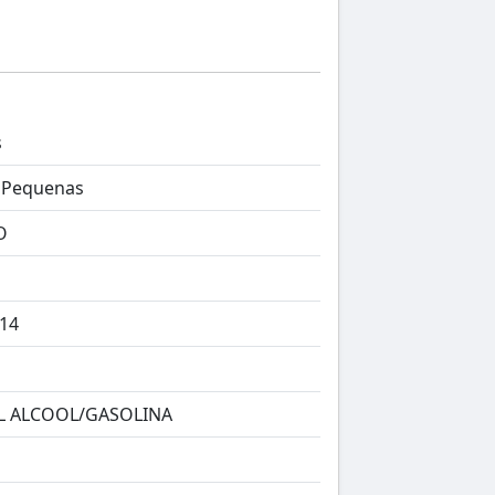
s
 Pequenas
O
14
EL ALCOOL/GASOLINA