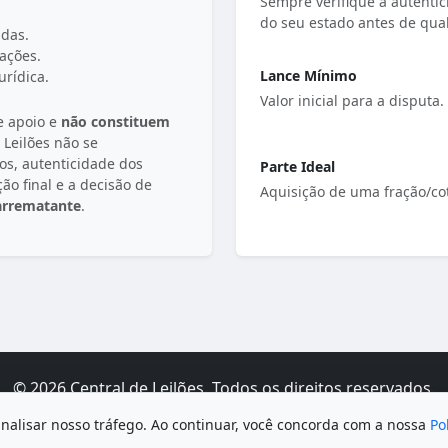
Sempre verifique a autentici
do seu estado antes de qual
das.
ações.
Lance Mínimo
urídica.
Valor inicial para a disputa.
e apoio e
não constituem
e Leilões não se
ros, autenticidade dos
Parte Ideal
ção final e a decisão de
Aquisição de uma fração/c
 arrematante
.
© 2026 Central de Leilões. Todos os direitos reservados.
Termos de Uso
|
Política de Privacidade
|
Sobre / Contato
analisar nosso tráfego. Ao continuar, você concorda com a nossa
Po