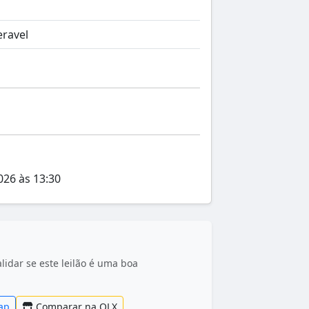
eravel
026 às 13:30
idar se este leilão é uma boa
ap
Comparar na OLX