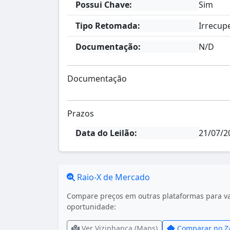
Possui Chave:
Sim
Tipo Retomada:
Irrecup
Documentação:
N/D
Documentação
Prazos
Data do Leilão:
21/07/2
Raio-X de Mercado
Compare preços em outras plataformas para val
oportunidade:
Ver Vizinhança (Maps)
Comparar no Z